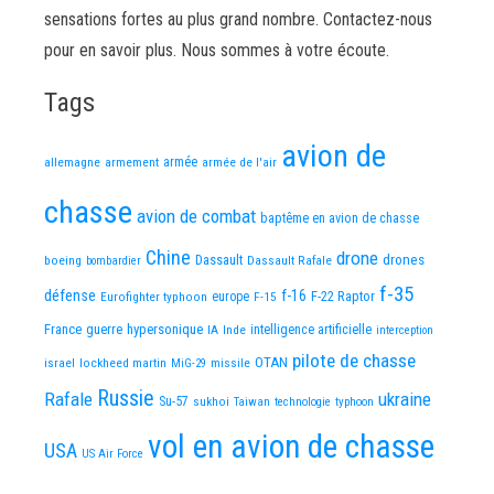
sensations fortes au plus grand nombre. Contactez-nous
pour en savoir plus. Nous sommes à votre écoute.
Tags
avion de
allemagne
armement
armée
armée de l'air
chasse
avion de combat
baptême en avion de chasse
Chine
drone
Dassault
drones
boeing
Dassault Rafale
bombardier
f-35
défense
f-16
F-22 Raptor
Eurofighter typhoon
europe
F-15
France
guerre
hypersonique
IA
Inde
intelligence artificielle
interception
pilote de chasse
OTAN
israel
lockheed martin
missile
MiG-29
Russie
Rafale
ukraine
Su-57
sukhoi
Taiwan
technologie
typhoon
vol en avion de chasse
USA
US Air Force