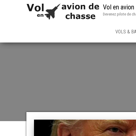
Vol en avion
Devenez pilote de ch
VOLS & B