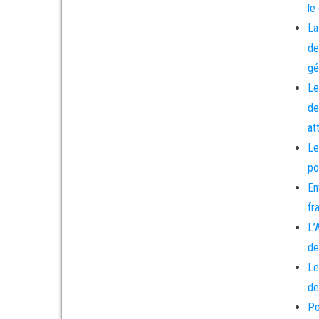
le
La
de
gé
Le
de
at
Le
po
En
fr
L’
de
Le
de
Po