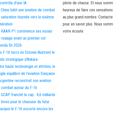
 contrôle d’une IA
pilote de chasse. Et nous som
 Chine bâtit une aviation de combat
heureux de faire ces sensations
 saturation tournée vers la sixième
au plus grand nombre. Contact
nération
pour en savoir plus. Nous somm
 KAAN P1 commence ses essais
votre écoute.
 roulage avant un premier vol
tendu fin 2026
s F-16 turcs en Estonie illustrent le
ids stratégique d’Ankara
tre haute technologie et attrition, le
agile équilibre de l’aviation française
Argentine reconstruit son aviation
 combat autour du F-16
 GCAP franchit le cap : 4,6 milliards
 livres pour le chasseur du futur
urquoi le F-16 escorte encore les