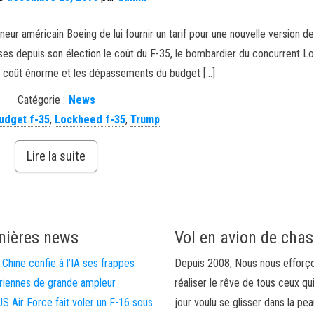
eur américain Boeing de lui fournir un tarif pour une nouvelle version de 
rises depuis son élection le coût du F-35, le bombardier du concurrent 
le coût énorme et les dépassements du budget […]
Catégorie :
News
udget f-35
,
Lockheed f-35
,
Trump
Lire la suite
nières news
Vol en avion de cha
 Chine confie à l’IA ses frappes
Depuis 2008, Nous nous efforç
riennes de grande ampleur
réaliser le rêve de tous ceux qu
US Air Force fait voler un F-16 sous
jour voulu se glisser dans la pea