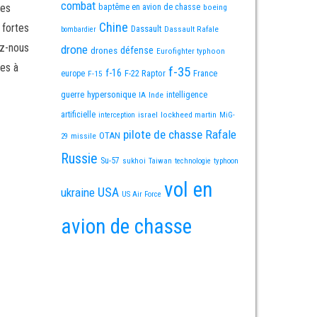
combat
mes
baptême en avion de chasse
boeing
Chine
 fortes
Dassault
Dassault Rafale
bombardier
ez-nous
drone
défense
drones
Eurofighter typhoon
es à
f-35
f-16
F-22 Raptor
France
europe
F-15
guerre
hypersonique
IA
Inde
intelligence
artificielle
israel
lockheed martin
interception
MiG-
pilote de chasse
Rafale
OTAN
missile
29
Russie
Su-57
sukhoi
Taiwan
technologie
typhoon
vol en
USA
ukraine
US Air Force
avion de chasse