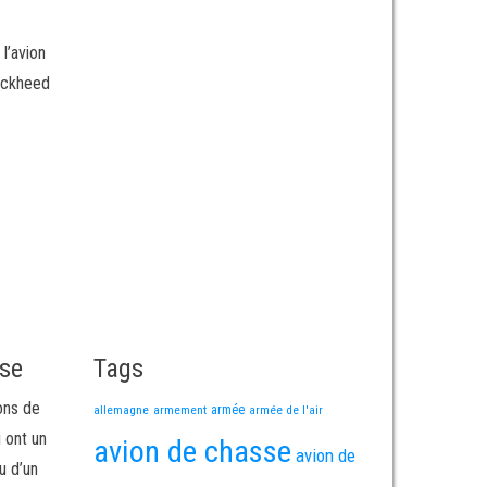
l’avion
Lockheed
sse
Tags
ons de
allemagne
armement
armée
armée de l'air
i ont un
avion de chasse
avion de
u d’un