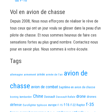
du F-16
Vol en avion de chasse
Depuis 2008, Nous nous efforçons de réaliser le rêve de
tous ceux qui ont un jour voulu se glisser dans la peau d’un
pilote de chasse. Et nous sommes heureux de faire ces
sensations fortes au plus grand nombre. Contactez-nous
pour en savoir plus. Nous sommes à votre écoute.
Tags
avion de
allemagne
armement
armée
armée de l'air
chasse
avion de combat
baptême en avion de chasse
Chine
drone
Dassault
drones
boeing
Dassault Rafale
bombardier
f-35
défense
f-16
F-22 Raptor
Eurofighter typhoon
europe
F-15