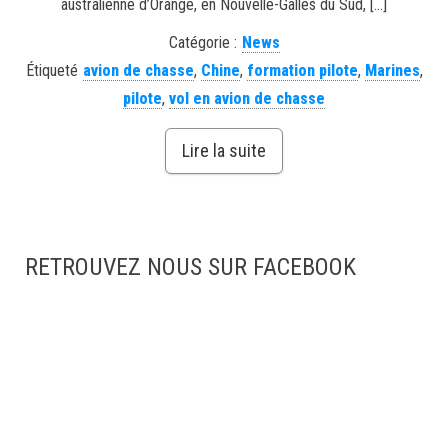
australienne d’Orange, en Nouvelle-Galles du Sud, […]
Catégorie :
News
Étiqueté
avion de chasse
,
Chine
,
formation pilote
,
Marines
,
pilote
,
vol en avion de chasse
Lire la suite
RETROUVEZ NOUS SUR FACEBOOK