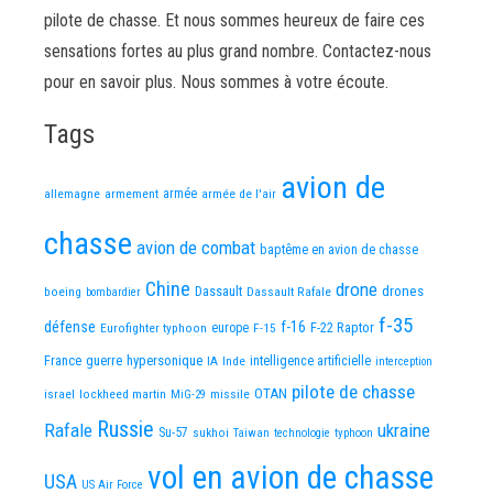
pilote de chasse. Et nous sommes heureux de faire ces
sensations fortes au plus grand nombre. Contactez-nous
pour en savoir plus. Nous sommes à votre écoute.
Tags
avion de
allemagne
armement
armée
armée de l'air
chasse
avion de combat
baptême en avion de chasse
Chine
drone
Dassault
drones
boeing
Dassault Rafale
bombardier
f-35
défense
f-16
F-22 Raptor
Eurofighter typhoon
europe
F-15
France
guerre
hypersonique
IA
Inde
intelligence artificielle
interception
pilote de chasse
OTAN
israel
lockheed martin
missile
MiG-29
Russie
Rafale
ukraine
Su-57
sukhoi
Taiwan
technologie
typhoon
vol en avion de chasse
USA
US Air Force