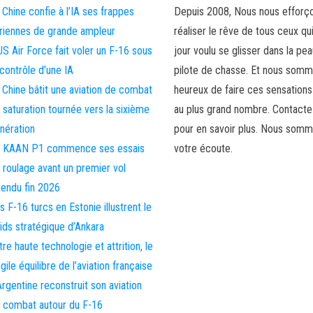
 Chine confie à l’IA ses frappes
Depuis 2008, Nous nous efforç
riennes de grande ampleur
réaliser le rêve de tous ceux qu
US Air Force fait voler un F-16 sous
jour voulu se glisser dans la pea
 contrôle d’une IA
pilote de chasse. Et nous som
 Chine bâtit une aviation de combat
heureux de faire ces sensations
 saturation tournée vers la sixième
au plus grand nombre. Contact
nération
pour en savoir plus. Nous somm
 KAAN P1 commence ses essais
votre écoute.
 roulage avant un premier vol
tendu fin 2026
s F-16 turcs en Estonie illustrent le
ids stratégique d’Ankara
tre haute technologie et attrition, le
agile équilibre de l’aviation française
Argentine reconstruit son aviation
 combat autour du F-16