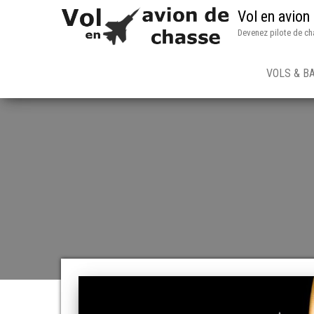
Vol en avion
Devenez pilote de ch
VOLS & B