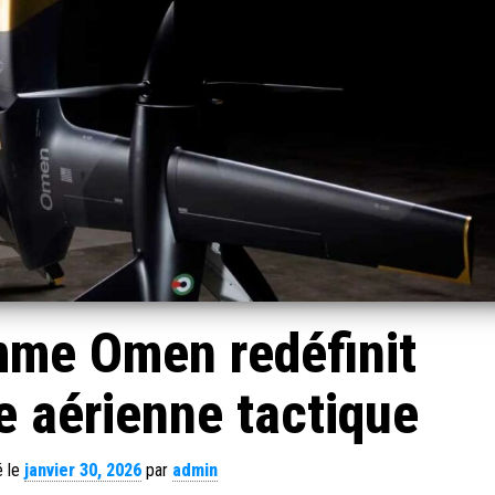
mme Omen redéfinit
e aérienne tactique
é le
janvier 30, 2026
par
admin