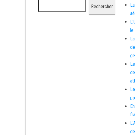
La
Rechercher
aé
L’
le
La
de
gé
Le
de
at
Le
po
En
fr
L’
de