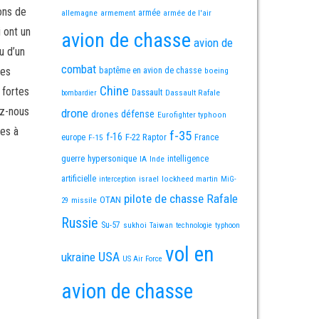
ons de
allemagne
armement
armée
armée de l'air
i ont un
avion de chasse
avion de
u d’un
combat
mes
baptême en avion de chasse
boeing
Chine
 fortes
Dassault
Dassault Rafale
bombardier
ez-nous
drone
défense
drones
Eurofighter typhoon
es à
f-35
f-16
F-22 Raptor
France
europe
F-15
guerre
hypersonique
IA
Inde
intelligence
artificielle
israel
lockheed martin
interception
MiG-
pilote de chasse
Rafale
OTAN
missile
29
Russie
Su-57
sukhoi
Taiwan
technologie
typhoon
vol en
USA
ukraine
US Air Force
avion de chasse