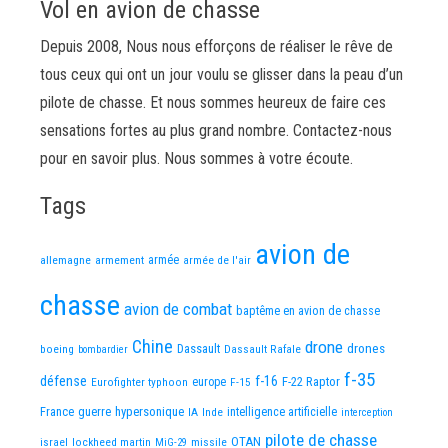
Vol en avion de chasse
Depuis 2008, Nous nous efforçons de réaliser le rêve de
tous ceux qui ont un jour voulu se glisser dans la peau d’un
pilote de chasse. Et nous sommes heureux de faire ces
sensations fortes au plus grand nombre. Contactez-nous
pour en savoir plus. Nous sommes à votre écoute.
Tags
avion de
allemagne
armement
armée
armée de l'air
chasse
avion de combat
baptême en avion de chasse
Chine
drone
Dassault
drones
boeing
Dassault Rafale
bombardier
f-35
défense
f-16
F-22 Raptor
Eurofighter typhoon
europe
F-15
France
guerre
hypersonique
IA
Inde
intelligence artificielle
interception
pilote de chasse
OTAN
israel
lockheed martin
missile
MiG-29