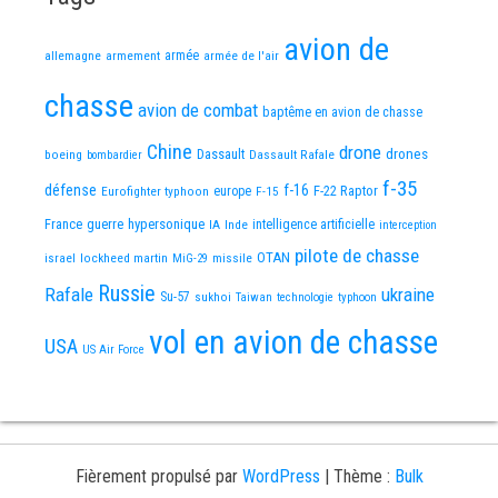
avion de
allemagne
armement
armée
armée de l'air
chasse
avion de combat
baptême en avion de chasse
Chine
drone
Dassault
drones
boeing
Dassault Rafale
bombardier
f-35
défense
f-16
F-22 Raptor
Eurofighter typhoon
europe
F-15
France
guerre
hypersonique
IA
Inde
intelligence artificielle
interception
pilote de chasse
OTAN
israel
lockheed martin
missile
MiG-29
Russie
Rafale
ukraine
Su-57
sukhoi
Taiwan
technologie
typhoon
vol en avion de chasse
USA
US Air Force
Fièrement propulsé par
WordPress
|
Thème :
Bulk