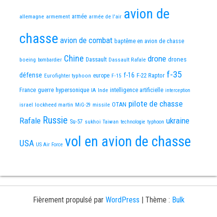
avion de
allemagne
armement
armée
armée de l'air
chasse
avion de combat
baptême en avion de chasse
Chine
drone
Dassault
drones
boeing
Dassault Rafale
bombardier
f-35
défense
f-16
F-22 Raptor
Eurofighter typhoon
europe
F-15
France
guerre
hypersonique
IA
Inde
intelligence artificielle
interception
pilote de chasse
OTAN
israel
lockheed martin
missile
MiG-29
Russie
Rafale
ukraine
Su-57
sukhoi
Taiwan
technologie
typhoon
vol en avion de chasse
USA
US Air Force
Fièrement propulsé par
WordPress
|
Thème :
Bulk