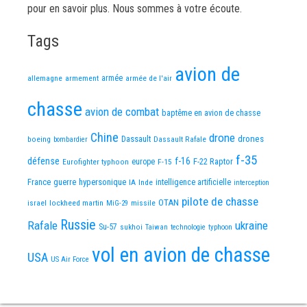
pour en savoir plus. Nous sommes à votre écoute.
Tags
avion de
allemagne
armement
armée
armée de l'air
chasse
avion de combat
baptême en avion de chasse
Chine
drone
Dassault
drones
boeing
Dassault Rafale
bombardier
f-35
défense
f-16
F-22 Raptor
Eurofighter typhoon
europe
F-15
France
guerre
hypersonique
IA
Inde
intelligence artificielle
interception
pilote de chasse
OTAN
israel
lockheed martin
missile
MiG-29
Russie
Rafale
ukraine
Su-57
sukhoi
Taiwan
technologie
typhoon
vol en avion de chasse
USA
US Air Force