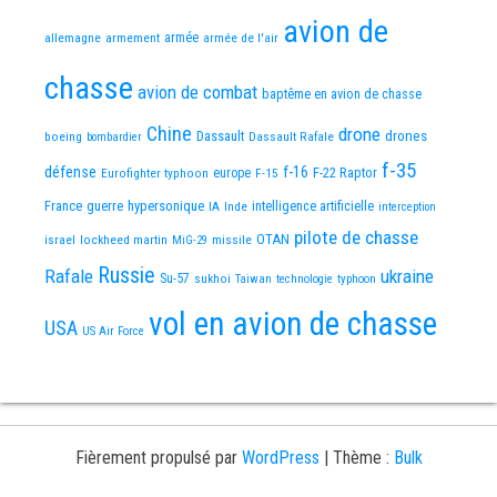
avion de
allemagne
armement
armée
armée de l'air
chasse
avion de combat
baptême en avion de chasse
Chine
drone
Dassault
drones
boeing
Dassault Rafale
bombardier
f-35
défense
f-16
F-22 Raptor
Eurofighter typhoon
europe
F-15
France
guerre
hypersonique
IA
Inde
intelligence artificielle
interception
pilote de chasse
OTAN
israel
lockheed martin
missile
MiG-29
Russie
Rafale
ukraine
Su-57
sukhoi
Taiwan
technologie
typhoon
vol en avion de chasse
USA
US Air Force
Fièrement propulsé par
WordPress
|
Thème :
Bulk