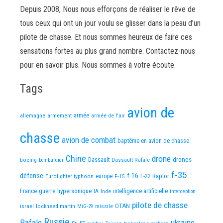
Depuis 2008, Nous nous efforçons de réaliser le rêve de
tous ceux qui ont un jour voulu se glisser dans la peau d’un
pilote de chasse. Et nous sommes heureux de faire ces
sensations fortes au plus grand nombre. Contactez-nous
pour en savoir plus. Nous sommes à votre écoute.
Tags
avion de
allemagne
armement
armée
armée de l'air
chasse
avion de combat
baptême en avion de chasse
Chine
drone
Dassault
drones
boeing
Dassault Rafale
bombardier
f-35
défense
f-16
F-22 Raptor
Eurofighter typhoon
europe
F-15
France
guerre
hypersonique
IA
Inde
intelligence artificielle
interception
pilote de chasse
OTAN
israel
lockheed martin
missile
MiG-29
Russie
Rafale
ukraine