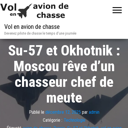
Vol en avion de chasse
Devenez pilote de chasse le temps d'une journée
Su-57 et Okhotnik :
Moscou rêve d’un
chasseur chef de
meute
Publié le
décembre 12, 2025
par
admin
Catégorie :
Technologie
Étiqueté
avion de chasse
,
Russie
,
Su-57 et Okhotnik
,
vol en avion