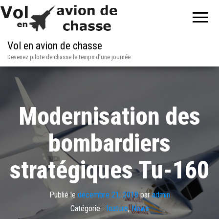
Vol en avion de chasse
Devenez pilote de chasse le temps d'une journée
Modernisation des
bombardiers
stratégiques Tu-160
Publié le
décembre 21, 2018
par
admin
Catégorie :
feature
,
News