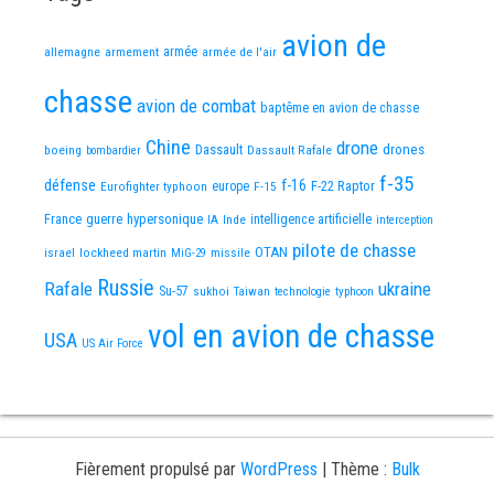
avion de
allemagne
armement
armée
armée de l'air
chasse
avion de combat
baptême en avion de chasse
Chine
drone
Dassault
drones
boeing
Dassault Rafale
bombardier
f-35
défense
f-16
F-22 Raptor
Eurofighter typhoon
europe
F-15
France
guerre
hypersonique
IA
Inde
intelligence artificielle
interception
pilote de chasse
OTAN
israel
lockheed martin
missile
MiG-29
Russie
Rafale
ukraine
Su-57
sukhoi
Taiwan
technologie
typhoon
vol en avion de chasse
USA
US Air Force
Fièrement propulsé par
WordPress
|
Thème :
Bulk