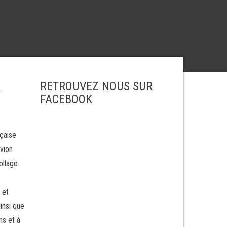
RETROUVEZ NOUS SUR
.
FACEBOOK
nçaise
avion
ollage.
 et
insi que
ns et à