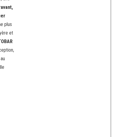
avant,
cer
he plus
uyère et
STOBAR
eption,
 au
lle