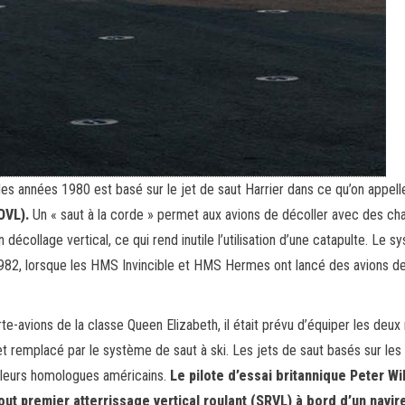
es années 1980 est basé sur le jet de saut Harrier dans ce qu’on appelle
OVL).
Un « saut à la corde » permet aux avions de décoller avec des ch
décollage vertical, ce qui rend inutile l’utilisation d’une catapulte. Le s
1982, lorsque les HMS Invincible et HMS Hermes ont lancé des avions de
-avions de la classe Queen Elizabeth, il était prévu d’équiper les deux 
et remplacé par le système de saut à ski. Les jets de saut basés sur les
e leurs homologues américains.
Le pilote d’essai britannique Peter Wi
tout premier atterrissage vertical roulant (SRVL) à bord d’un navir