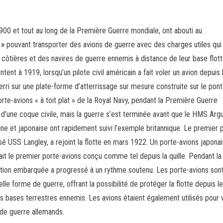
1900 et tout au long de la Première Guerre mondiale, ont abouti au
 »
pouvant transporter des avions de guerre avec des charges utiles qui
côtières et des navires de guerre ennemis à distance de leur base flott
tent à 1919, lorsqu’un pilote civil américain a fait voler un avion depuis 
rri sur une plate-forme d’atterrissage sur mesure construite sur le pont
rte-avions « à toit plat » de la Royal Navy, pendant la Première Guerre
ir d’une coque civile, mais la guerre s’est terminée avant que le HMS Arg
ine et japonaise ont rapidement suivi l’exemple britannique. Le premier 
é USS Langley, a rejoint la flotte en mars 1922. Un porte-avions japonais
it le premier porte-avions conçu comme tel depuis la quille. Pendant la
tion embarquée a progressé à un rythme soutenu. Les porte-avions son
le forme de guerre, offrant la possibilité de protéger la flotte depuis les
es bases terrestres ennemis. Les avions étaient également utilisés pour 
s de guerre allemands.