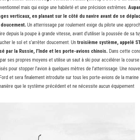
ventionnel mais qui exige une habileté et une précision extrêmes.
Aupar
ages verticaux, en planant sur le côté du navire avant de se dépla
r doucement.
Un atterrissage par roulement exige du pilote une approc
vire depuis la poupe à grande vitesse, avant d’utiliser la poussée de sa t
oucher le sol et s’arrêter doucement. Un
troisième système, appelé 
é par la Russie, l’Inde et les porte-avions chinois.
Dans cette conc
 par ses propres moyens et utilise un saut à ski pour accélérer la course
ilisés pour stopper l’avion à quelques mètres de l’atterrissage. Une nouve
Ford et sera finalement introduite sur tous les porte-avions de la marine
manière que le système précédent et ne nécessite aucun équipement