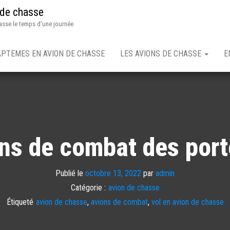
 de chasse
asse le temps d'une journée
APTEMES EN AVION DE CHASSE
LES AVIONS DE CHASSE
E
ons de combat des port
Publié le
octobre 13, 2022
par
admin
Catégorie :
avion de chasse
Étiqueté
avion de chasse
,
avions de combat
,
vol en avion de chasse