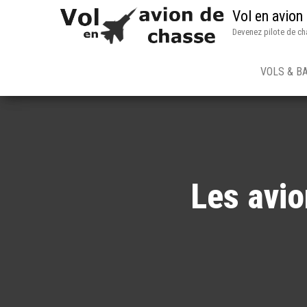
Vol en avion
Devenez pilote de ch
VOLS & B
Les avi