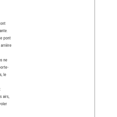
 ont
ante.
le pont
 arrière
us ne
porte-
, le
t
 airs,
voler