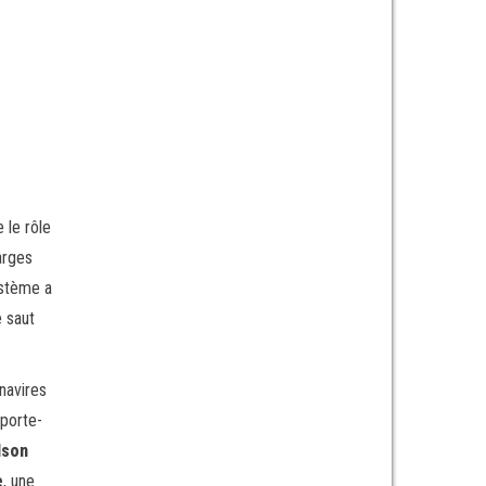
 le rôle
arges
ystème a
 saut
navires
 porte-
lson
e
, une