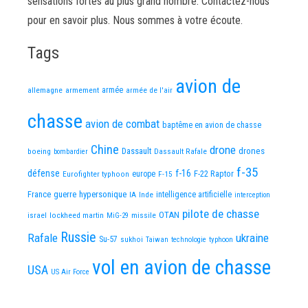
sensations fortes au plus grand nombre. Contactez-nous
pour en savoir plus. Nous sommes à votre écoute.
Tags
avion de
allemagne
armement
armée
armée de l'air
chasse
avion de combat
baptême en avion de chasse
Chine
drone
Dassault
drones
boeing
Dassault Rafale
bombardier
f-35
défense
f-16
F-22 Raptor
Eurofighter typhoon
europe
F-15
France
guerre
hypersonique
IA
Inde
intelligence artificielle
interception
pilote de chasse
OTAN
israel
lockheed martin
missile
MiG-29
Russie
Rafale
ukraine
Su-57
sukhoi
Taiwan
technologie
typhoon
vol en avion de chasse
USA
US Air Force