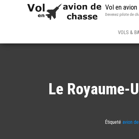
Vol en avion
Devenez pilote de ch
VOLS & B
Le Royaume-Un
Étiqueté
avion d