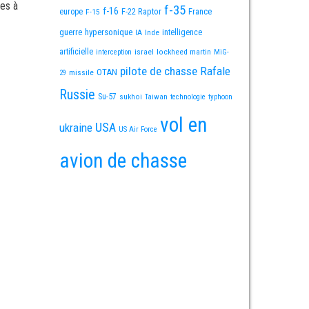
es à
f-35
f-16
F-22 Raptor
France
europe
F-15
guerre
hypersonique
IA
Inde
intelligence
artificielle
israel
lockheed martin
interception
MiG-
pilote de chasse
Rafale
OTAN
missile
29
Russie
Su-57
sukhoi
Taiwan
technologie
typhoon
vol en
USA
ukraine
US Air Force
avion de chasse