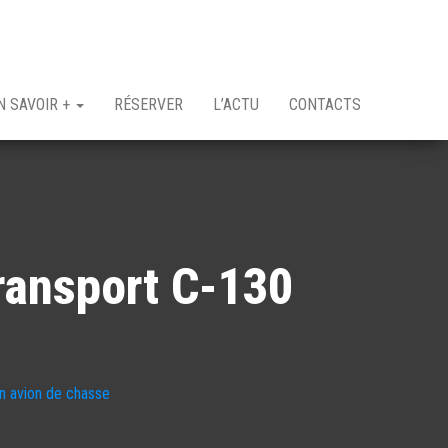
N SAVOIR +
RÉSERVER
L’ACTU
CONTACTS
ransport C-130
en avion de chasse