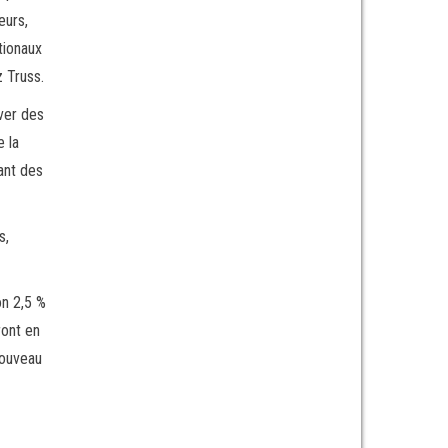
eurs,
tionaux
z Truss.
ver des
e la
ant des
s,
on 2,5 %
ront en
nouveau