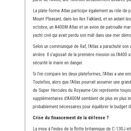
La plate-forme Atlas participe également au rôle de pa
Mount Pleasant, dans les îles Falkland, et en aidant 
octobre, un A400M Atlas et un avion de patrouille mar
yacht civil qui avait perdu son mât dans une mer démon
Selon un communiqué de Raf, l’Atlas a parachuté son a
arrière. Il s’agissait de la première mission où l’A400 
sécurité le marin en danger.
Si l’on compare les deux plateformes, l’Atlas a une en
Toutefois, alors que l’Atlas pourrait assumer une grande
de Super Hercules du Royaume-Uni représente toujour
supplémentaires d’A400M semblent de plus en plus i
probablement nécessaires pour équilibrer le budget 
Crise du financement de la défense ?
La mise à l’index de la flotte britannique de C-130J i