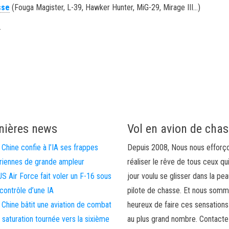
sse
(Fouga Magister, L-39, Hawker Hunter, MiG-29, Mirage III…)
.
nières news
Vol en avion de cha
 Chine confie à l’IA ses frappes
Depuis 2008, Nous nous efforç
riennes de grande ampleur
réaliser le rêve de tous ceux qu
US Air Force fait voler un F-16 sous
jour voulu se glisser dans la pea
 contrôle d’une IA
pilote de chasse. Et nous som
 Chine bâtit une aviation de combat
heureux de faire ces sensations
 saturation tournée vers la sixième
au plus grand nombre. Contact