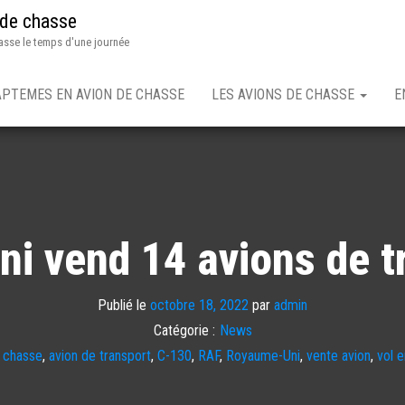
 de chasse
asse le temps d'une journée
APTEMES EN AVION DE CHASSE
LES AVIONS DE CHASSE
E
i vend 14 avions de t
Publié le
octobre 18, 2022
par
admin
Catégorie :
News
e chasse
,
avion de transport
,
C-130
,
RAF
,
Royaume-Uni
,
vente avion
,
vol 