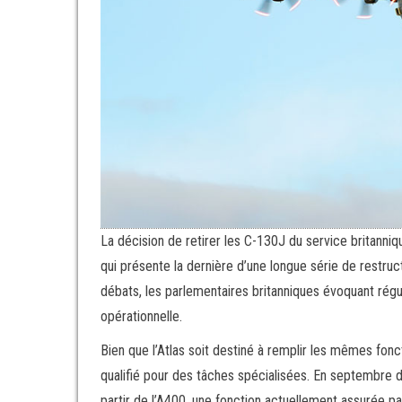
La décision de retirer les C-130J du service britan
qui présente la dernière d’une longue série de restruct
débats, les parlementaires britanniques évoquant rég
opérationnelle.
Bien que l’Atlas soit destiné à remplir les mêmes fonct
qualifié pour des tâches spécialisées. En septembre 
partir de l’A400, une fonction actuellement assurée p