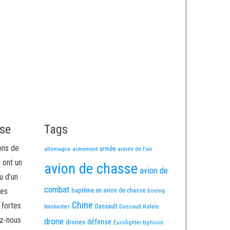
sse
Tags
ons de
allemagne
armement
armée
armée de l'air
i ont un
avion de chasse
avion de
u d’un
combat
mes
baptême en avion de chasse
boeing
Chine
 fortes
Dassault
Dassault Rafale
bombardier
ez-nous
drone
défense
drones
Eurofighter typhoon