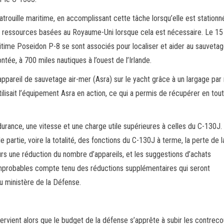
trouille maritime, en accomplissant cette tâche lorsqu’elle est stationn
les ressources basées au Royaume-Uni lorsque cela est nécessaire. Le 15
itime Poseidon P-8 se sont associés pour localiser et aider au sauvetag
tée, à 700 miles nautiques à l’ouest de l’Irlande.
ppareil de sauvetage air-mer (Asra) sur le yacht grâce à un largage pa
utilisait l’équipement Asra en action, ce qui a permis de récupérer en tou
durance, une vitesse et une charge utile supérieures à celles du C-130J.
 partie, voire la totalité, des fonctions du C-130J à terme, la perte de l
s une réduction du nombre d’appareils, et les suggestions d’achats
mprobables compte tenu des réductions supplémentaires qui seront
du ministère de la Défense.
ntervient alors que le budget de la défense s’apprête à subir les contrec