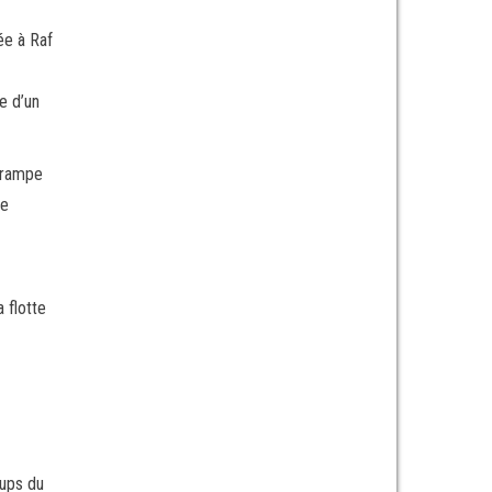
ée à Raf
e d’un
r rampe
te
a flotte
oups du