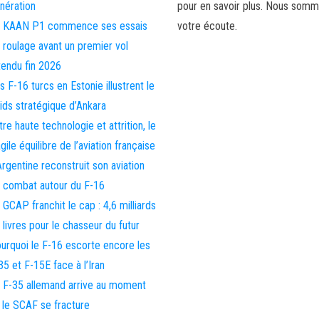
nération
pour en savoir plus. Nous somm
 KAAN P1 commence ses essais
votre écoute.
 roulage avant un premier vol
tendu fin 2026
s F-16 turcs en Estonie illustrent le
ids stratégique d’Ankara
tre haute technologie et attrition, le
agile équilibre de l’aviation française
Argentine reconstruit son aviation
 combat autour du F-16
 GCAP franchit le cap : 4,6 milliards
 livres pour le chasseur du futur
urquoi le F-16 escorte encore les
35 et F-15E face à l’Iran
 F-35 allemand arrive au moment
 le SCAF se fracture