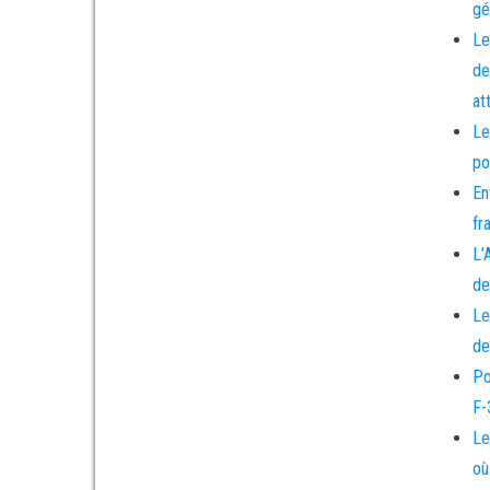
gé
Le
de
at
Le
po
En
fr
L’
de
Le
de
Po
F-
Le
où