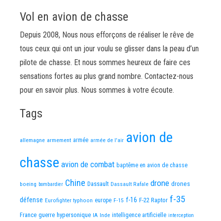
Vol en avion de chasse
Depuis 2008, Nous nous efforçons de réaliser le rêve de
tous ceux qui ont un jour voulu se glisser dans la peau d’un
pilote de chasse. Et nous sommes heureux de faire ces
sensations fortes au plus grand nombre. Contactez-nous
pour en savoir plus. Nous sommes à votre écoute.
Tags
avion de
allemagne
armement
armée
armée de l'air
chasse
avion de combat
baptême en avion de chasse
Chine
drone
Dassault
drones
boeing
Dassault Rafale
bombardier
f-35
défense
f-16
F-22 Raptor
Eurofighter typhoon
europe
F-15
France
guerre
hypersonique
IA
Inde
intelligence artificielle
interception