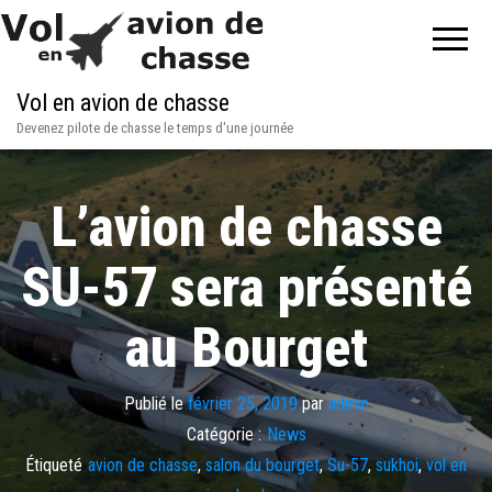
Vol en avion de chasse
Devenez pilote de chasse le temps d'une journée
L’avion de chasse
SU-57 sera présenté
au Bourget
Publié le
février 25, 2019
par
admin
Catégorie :
News
Étiqueté
avion de chasse
,
salon du bourget
,
Su-57
,
sukhoi
,
vol en