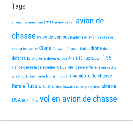
Tags
avion de
allemagne
armement
armée
armée de l'air
chasse
avion de combat
baptême en avion de chasse
Chine
drone
Dassault
drones
boeing
Dassault Rafale
bombardier
f-35
défense
f-16
F-22 Raptor
Eurofighter typhoon
europe
F-15
France
guerre
hypersonique
IA
Inde
intelligence artificielle
interception
pilote de chasse
OTAN
israel
lockheed martin
missile
MiG-29
Russie
Rafale
ukraine
Su-57
sukhoi
Taiwan
technologie
typhoon
vol en avion de chasse
USA
US Air Force