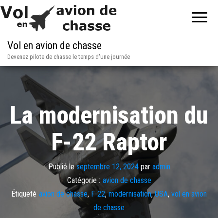
Vol en avion de chasse
Devenez pilote de chasse le temps d'une journée
La modernisation du
F-22 Raptor
Publié le
septembre 12, 2024
par
admin
Catégorie :
avion de chasse
Étiqueté
avion de chasse
,
F-22
,
modernisation
,
USA
,
vol en avion
de chasse