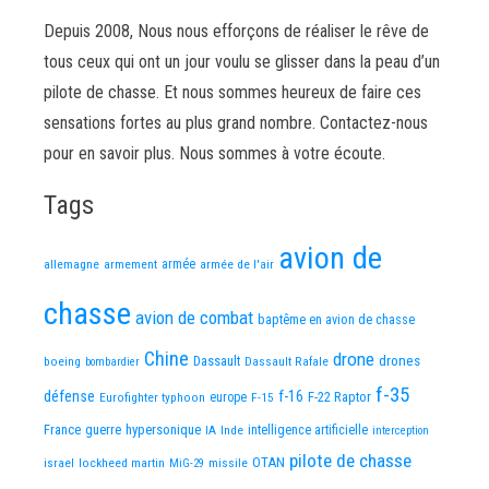
Depuis 2008, Nous nous efforçons de réaliser le rêve de
tous ceux qui ont un jour voulu se glisser dans la peau d’un
pilote de chasse. Et nous sommes heureux de faire ces
sensations fortes au plus grand nombre. Contactez-nous
pour en savoir plus. Nous sommes à votre écoute.
Tags
avion de
allemagne
armement
armée
armée de l'air
chasse
avion de combat
baptême en avion de chasse
Chine
drone
Dassault
drones
boeing
Dassault Rafale
bombardier
f-35
défense
f-16
F-22 Raptor
Eurofighter typhoon
europe
F-15
France
guerre
hypersonique
IA
Inde
intelligence artificielle
interception
pilote de chasse
OTAN
israel
lockheed martin
missile
MiG-29