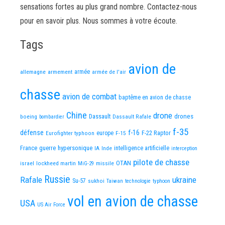
sensations fortes au plus grand nombre. Contactez-nous
pour en savoir plus. Nous sommes à votre écoute.
Tags
avion de
allemagne
armement
armée
armée de l'air
chasse
avion de combat
baptême en avion de chasse
Chine
drone
Dassault
drones
boeing
Dassault Rafale
bombardier
f-35
défense
f-16
F-22 Raptor
Eurofighter typhoon
europe
F-15
France
guerre
hypersonique
IA
Inde
intelligence artificielle
interception
pilote de chasse
OTAN
israel
lockheed martin
missile
MiG-29
Russie
Rafale
ukraine
Su-57
sukhoi
Taiwan
technologie
typhoon
vol en avion de chasse
USA
US Air Force