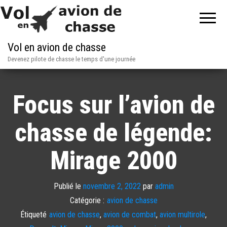
Vol en avion de chasse
Devenez pilote de chasse le temps d'une journée
Focus sur l’avion de
chasse de légende:
Mirage 2000
Publié le
novembre 2, 2022
par
admin
Catégorie :
avion de chasse
Étiqueté
avion de chasse
,
avion de combat
,
avion multirole
,