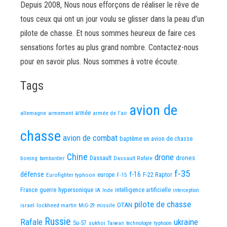
Depuis 2008, Nous nous efforçons de réaliser le rêve de
tous ceux qui ont un jour voulu se glisser dans la peau d’un
pilote de chasse. Et nous sommes heureux de faire ces
sensations fortes au plus grand nombre. Contactez-nous
pour en savoir plus. Nous sommes à votre écoute.
Tags
avion de
allemagne
armement
armée
armée de l'air
chasse
avion de combat
baptême en avion de chasse
Chine
drone
Dassault
drones
boeing
Dassault Rafale
bombardier
f-35
défense
f-16
F-22 Raptor
Eurofighter typhoon
europe
F-15
France
guerre
hypersonique
IA
Inde
intelligence artificielle
interception
pilote de chasse
OTAN
israel
lockheed martin
missile
MiG-29
Russie
Rafale
ukraine
Su-57
sukhoi
Taiwan
technologie
typhoon