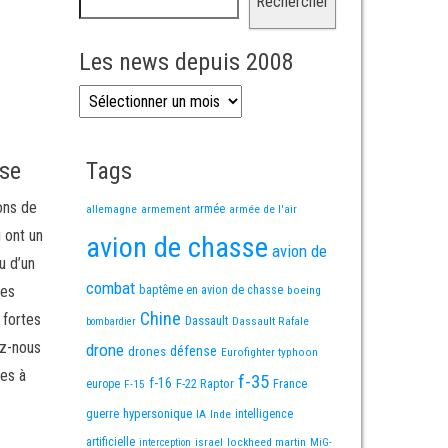
Rechercher
Les news depuis 2008
Les news depuis 2008
sse
Tags
ons de
allemagne
armement
armée
armée de l'air
i ont un
avion de chasse
avion de
u d’un
combat
mes
baptême en avion de chasse
boeing
Chine
 fortes
Dassault
Dassault Rafale
bombardier
ez-nous
drone
défense
drones
Eurofighter typhoon
es à
f-35
f-16
F-22 Raptor
France
europe
F-15
guerre
hypersonique
IA
Inde
intelligence
artificielle
israel
lockheed martin
interception
MiG-