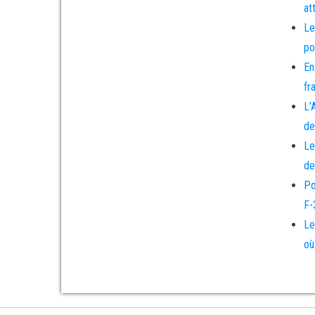
at
Le
po
En
fr
L’
de
Le
de
Po
F-
Le
où