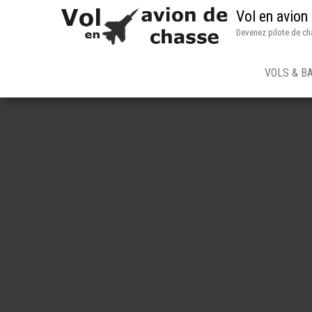
Vol en avion
Devenez pilote de ch
VOLS & B