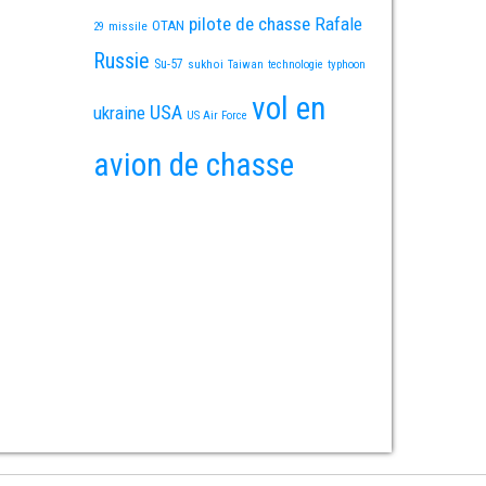
pilote de chasse
Rafale
OTAN
missile
29
Russie
Su-57
sukhoi
Taiwan
technologie
typhoon
vol en
USA
ukraine
US Air Force
avion de chasse