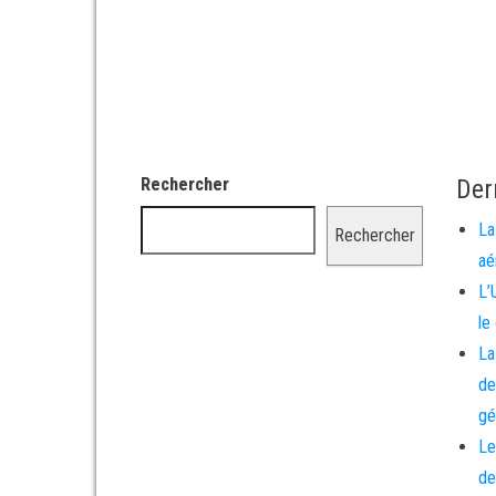
Rechercher
Der
La
Rechercher
aé
L’
le
La
de
gé
Le
de