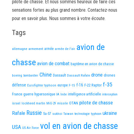
pilote de chasse. Et nous sommes heureux de faire ces
sensations fortes au plus grand nombre. Contactez-nous
pour en savoir plus. Nous sommes à votre écoute.
Tags
avion de
allemagne
armement
armée
armée de l'air
chasse
avion de combat
baptême en avion de chasse
Chine
drone
Dassault
drones
boeing
Dassault Rafale
bombardier
f-35
défense
f-16
F-22 Raptor
Eurofighter typhoon
europe
F-15
France
guerre
hypersonique
IA
Inde
intelligence artificielle
interception
pilote de chasse
OTAN
israel
lockheed martin
missile
MiG-29
Russie
Rafale
ukraine
Su-57
sukhoi
Taiwan
technologie
typhoon
vol en avion de chasse
USA
US Air Force