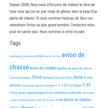
Depuis 2008, Nous nous efforçons de réaliser le rêve de
tous ceux qui ont un jour voulu se glisser dans la peau d’un
pilote de chasse. Et nous sommes heureux de faire ces
sensations fortes au plus grand nombre. Contactez-nous
pour en savoir plus. Nous sommes à votre écoute.
Tags
avion de
allemagne
armement
armée
armée de l'air
chasse
avion de combat
baptême en avion de chasse
Chine
drone
Dassault
drones
boeing
Dassault Rafale
bombardier
f-35
défense
f-16
F-22 Raptor
Eurofighter typhoon
europe
F-15
France
guerre
hypersonique
IA
Inde
intelligence artificielle
interception
pilote de chasse
OTAN
israel
lockheed martin
missile
MiG-29
Russie