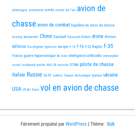
avion de
allemagne
armement
armée
armée de l'air
chasse
avion de combat
baptême en avion de chasse
Chine
drone
Dassault
drones
boeing
Dassault Rafale
bombardier
f-35
défense
f-16
F-22 Raptor
Eurofighter typhoon
europe
F-15
France
guerre
hypersonique
IA
Inde
intelligence artificielle
interception
pilote de chasse
OTAN
israel
lockheed martin
missile
MiG-29
Russie
Rafale
ukraine
Su-57
sukhoi
Taiwan
technologie
typhoon
vol en avion de chasse
USA
US Air Force
Fièrement propulsé par
WordPress
|
Thème :
Bulk