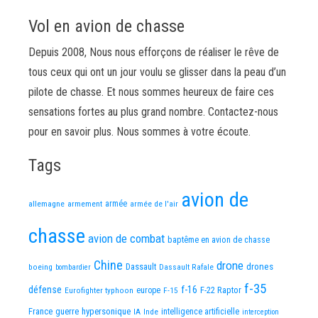
Vol en avion de chasse
Depuis 2008, Nous nous efforçons de réaliser le rêve de
tous ceux qui ont un jour voulu se glisser dans la peau d’un
pilote de chasse. Et nous sommes heureux de faire ces
sensations fortes au plus grand nombre. Contactez-nous
pour en savoir plus. Nous sommes à votre écoute.
Tags
avion de
allemagne
armement
armée
armée de l'air
chasse
avion de combat
baptême en avion de chasse
Chine
drone
Dassault
drones
boeing
Dassault Rafale
bombardier
f-35
défense
f-16
F-22 Raptor
Eurofighter typhoon
europe
F-15
France
guerre
hypersonique
IA
Inde
intelligence artificielle
interception