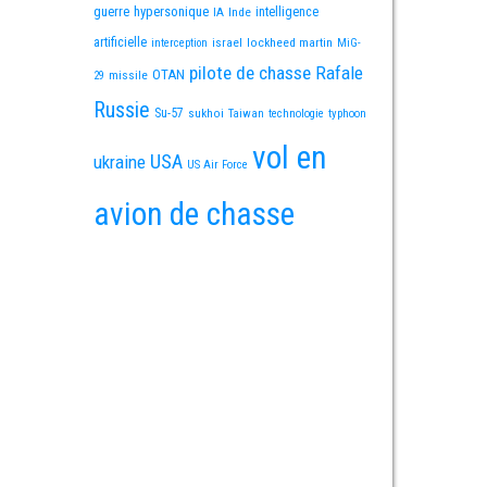
guerre
hypersonique
IA
Inde
intelligence
artificielle
israel
lockheed martin
interception
MiG-
pilote de chasse
Rafale
OTAN
missile
29
Russie
Su-57
sukhoi
Taiwan
technologie
typhoon
vol en
USA
ukraine
US Air Force
avion de chasse