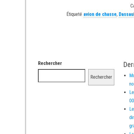
C
Étiqueté
avion de chasse
,
Dassaul
Rechercher
Der
Mo
Rechercher
no
Le
00
Le
di
gr