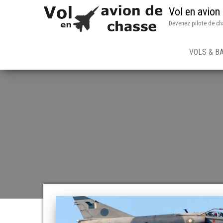
Vol en avion
Devenez pilote de ch
VOLS & B