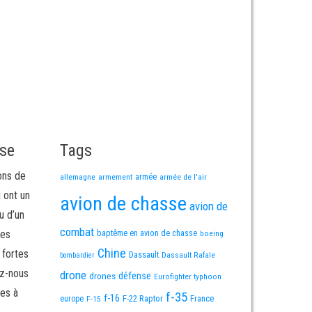
sse
Tags
ons de
allemagne
armement
armée
armée de l'air
i ont un
avion de chasse
avion de
u d’un
combat
mes
baptême en avion de chasse
boeing
Chine
 fortes
Dassault
Dassault Rafale
bombardier
ez-nous
drone
défense
drones
Eurofighter typhoon
es à
f-35
f-16
F-22 Raptor
France
europe
F-15