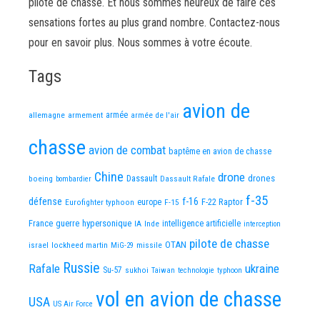
pilote de chasse. Et nous sommes heureux de faire ces
sensations fortes au plus grand nombre. Contactez-nous
pour en savoir plus. Nous sommes à votre écoute.
Tags
avion de
allemagne
armement
armée
armée de l'air
chasse
avion de combat
baptême en avion de chasse
Chine
drone
Dassault
drones
boeing
Dassault Rafale
bombardier
f-35
défense
f-16
F-22 Raptor
Eurofighter typhoon
europe
F-15
France
guerre
hypersonique
IA
Inde
intelligence artificielle
interception
pilote de chasse
OTAN
israel
lockheed martin
missile
MiG-29
Russie
Rafale
ukraine
Su-57
sukhoi
Taiwan
technologie
typhoon
vol en avion de chasse
USA
US Air Force