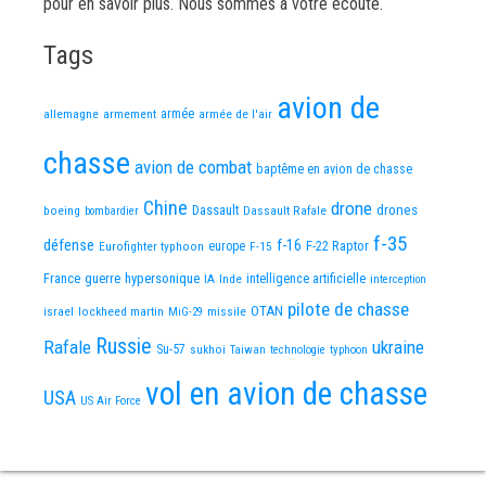
pour en savoir plus. Nous sommes à votre écoute.
Tags
avion de
allemagne
armement
armée
armée de l'air
chasse
avion de combat
baptême en avion de chasse
Chine
drone
Dassault
drones
boeing
Dassault Rafale
bombardier
f-35
défense
f-16
F-22 Raptor
Eurofighter typhoon
europe
F-15
France
guerre
hypersonique
IA
Inde
intelligence artificielle
interception
pilote de chasse
OTAN
israel
lockheed martin
missile
MiG-29
Russie
Rafale
ukraine
Su-57
sukhoi
Taiwan
technologie
typhoon
vol en avion de chasse
USA
US Air Force