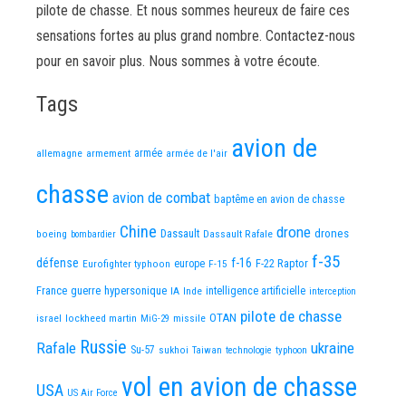
pilote de chasse. Et nous sommes heureux de faire ces
sensations fortes au plus grand nombre. Contactez-nous
pour en savoir plus. Nous sommes à votre écoute.
Tags
avion de
allemagne
armement
armée
armée de l'air
chasse
avion de combat
baptême en avion de chasse
Chine
drone
Dassault
drones
boeing
Dassault Rafale
bombardier
f-35
défense
f-16
F-22 Raptor
Eurofighter typhoon
europe
F-15
France
guerre
hypersonique
IA
Inde
intelligence artificielle
interception
pilote de chasse
OTAN
israel
lockheed martin
missile
MiG-29
Russie
Rafale
ukraine
Su-57
sukhoi
Taiwan
technologie
typhoon
vol en avion de chasse
USA
US Air Force