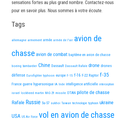
sensations fortes au plus grand nombre. Contactez-nous
pour en savoir plus. Nous sommes à votre écoute.
Tags
avion de
allemagne
armement
armée
armée de l'air
chasse
avion de combat
baptême en avion de chasse
Chine
drone
Dassault
drones
boeing
Dassault Rafale
bombardier
f-35
défense
f-16
F-22 Raptor
Eurofighter typhoon
europe
F-15
France
guerre
hypersonique
IA
Inde
intelligence artificielle
interception
pilote de chasse
OTAN
israel
lockheed martin
missile
MiG-29
Russie
Rafale
ukraine
Su-57
sukhoi
Taiwan
technologie
typhoon
vol en avion de chasse
USA
US Air Force