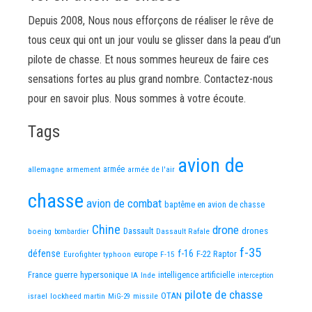
Depuis 2008, Nous nous efforçons de réaliser le rêve de
tous ceux qui ont un jour voulu se glisser dans la peau d’un
pilote de chasse. Et nous sommes heureux de faire ces
sensations fortes au plus grand nombre. Contactez-nous
pour en savoir plus. Nous sommes à votre écoute.
Tags
avion de
allemagne
armement
armée
armée de l'air
chasse
avion de combat
baptême en avion de chasse
Chine
drone
Dassault
drones
boeing
Dassault Rafale
bombardier
f-35
défense
f-16
F-22 Raptor
Eurofighter typhoon
europe
F-15
France
guerre
hypersonique
IA
Inde
intelligence artificielle
interception
pilote de chasse
OTAN
israel
lockheed martin
missile
MiG-29