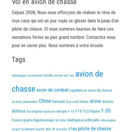
Vol en avion de chasse
Depuis 2008, Nous nous efforçons de réaliser le rêve de
tous ceux qui ont un jour voulu se glisser dans la peau d’un
pilote de chasse. Et nous sommes heureux de faire ces
sensations fortes au plus grand nombre. Contactez-nous
pour en savoir plus. Nous sommes à votre écoute.
Tags
avion de
allemagne
armement
armée
armée de l'air
chasse
avion de combat
baptême en avion de chasse
Chine
drone
Dassault
drones
boeing
Dassault Rafale
bombardier
f-35
défense
f-16
F-22 Raptor
Eurofighter typhoon
europe
F-15
France
guerre
hypersonique
IA
Inde
intelligence artificielle
interception
pilote de chasse
OTAN
israel
lockheed martin
missile
MiG-29