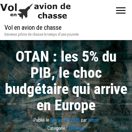
Vol en avion de chasse
Devenez pilote de chasse le temps d'une journée
OTAN : les 5% du
PIB, le choc
budgétaire qui arrive
en Europe
Publié le
février 23, 2026
par
admin
Catégorie :
Défense