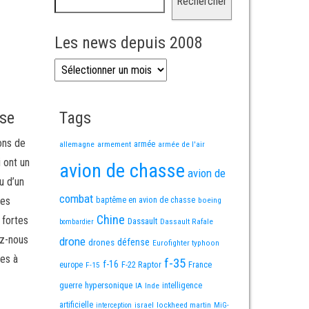
Rechercher
Les news depuis 2008
Les news depuis 2008
sse
Tags
ons de
allemagne
armement
armée
armée de l'air
i ont un
avion de chasse
avion de
u d’un
combat
mes
baptême en avion de chasse
boeing
Chine
 fortes
Dassault
Dassault Rafale
bombardier
ez-nous
drone
défense
drones
Eurofighter typhoon
es à
f-35
f-16
F-22 Raptor
France
europe
F-15
guerre
hypersonique
IA
Inde
intelligence
artificielle
israel
lockheed martin
interception
MiG-