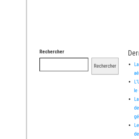
Rechercher
Der
La
Rechercher
aé
L’
le
La
de
gé
Le
de