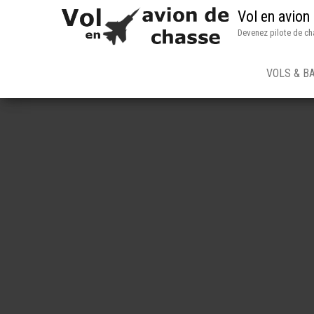
Vol en avion
Devenez pilote de ch
VOLS & B