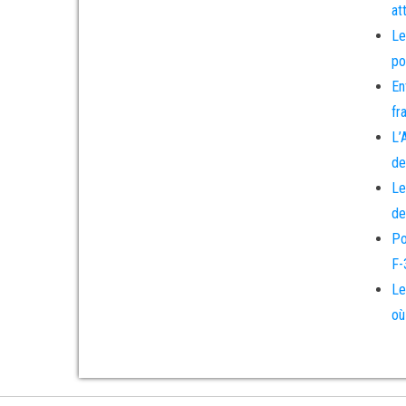
at
Le
po
En
fr
L’
de
Le
de
Po
F-
Le
où