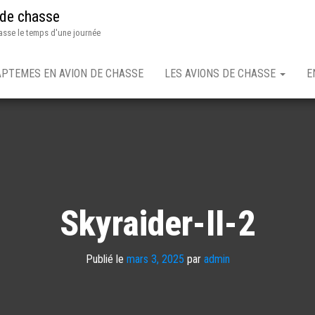
 de chasse
asse le temps d'une journée
APTEMES EN AVION DE CHASSE
LES AVIONS DE CHASSE
E
Skyraider-II-2
Publié le
mars 3, 2025
par
admin