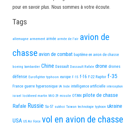
pour en savoir plus. Nous sommes à votre écoute.
Tags
avion de
allemagne
armement
armée
armée de l'air
chasse
avion de combat
baptême en avion de chasse
Chine
drone
Dassault
drones
boeing
Dassault Rafale
bombardier
f-35
défense
f-16
F-22 Raptor
Eurofighter typhoon
europe
F-15
France
guerre
hypersonique
IA
Inde
intelligence artificielle
interception
pilote de chasse
OTAN
israel
lockheed martin
missile
MiG-29
Russie
Rafale
ukraine
Su-57
sukhoi
Taiwan
technologie
typhoon
vol en avion de chasse
USA
US Air Force