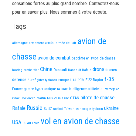
sensations fortes au plus grand nombre. Contactez-nous
pour en savoir plus. Nous sommes à votre écoute.
Tags
avion de
allemagne
armement
armée
armée de l'air
chasse
avion de combat
baptême en avion de chasse
Chine
drone
Dassault
drones
boeing
Dassault Rafale
bombardier
f-35
défense
f-16
F-22 Raptor
Eurofighter typhoon
europe
F-15
France
guerre
hypersonique
IA
Inde
intelligence artificielle
interception
pilote de chasse
OTAN
israel
lockheed martin
missile
MiG-29
Russie
Rafale
ukraine
Su-57
sukhoi
Taiwan
technologie
typhoon
vol en avion de chasse
USA
US Air Force