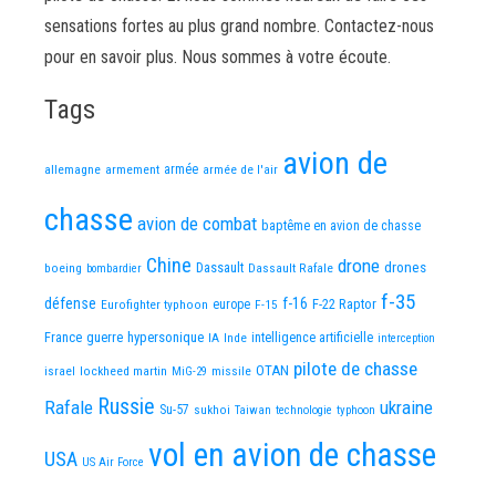
sensations fortes au plus grand nombre. Contactez-nous
pour en savoir plus. Nous sommes à votre écoute.
Tags
avion de
allemagne
armement
armée
armée de l'air
chasse
avion de combat
baptême en avion de chasse
Chine
drone
Dassault
drones
boeing
Dassault Rafale
bombardier
f-35
défense
f-16
F-22 Raptor
Eurofighter typhoon
europe
F-15
France
guerre
hypersonique
IA
Inde
intelligence artificielle
interception
pilote de chasse
OTAN
israel
lockheed martin
missile
MiG-29
Russie
Rafale
ukraine
Su-57
sukhoi
Taiwan
technologie
typhoon
vol en avion de chasse
USA
US Air Force