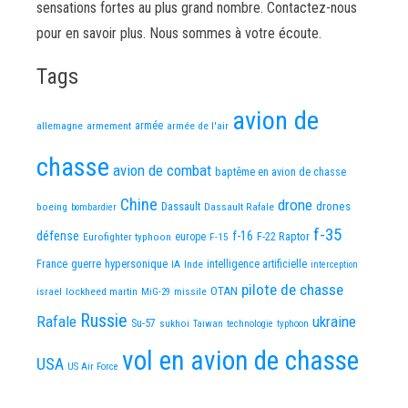
sensations fortes au plus grand nombre. Contactez-nous
pour en savoir plus. Nous sommes à votre écoute.
Tags
avion de
allemagne
armement
armée
armée de l'air
chasse
avion de combat
baptême en avion de chasse
Chine
drone
Dassault
drones
boeing
Dassault Rafale
bombardier
f-35
défense
f-16
F-22 Raptor
Eurofighter typhoon
europe
F-15
France
guerre
hypersonique
IA
Inde
intelligence artificielle
interception
pilote de chasse
OTAN
israel
lockheed martin
missile
MiG-29
Russie
Rafale
ukraine
Su-57
sukhoi
Taiwan
technologie
typhoon
vol en avion de chasse
USA
US Air Force