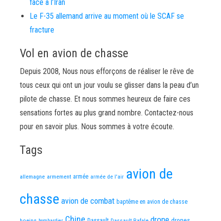
face à l’Iran
Le F-35 allemand arrive au moment où le SCAF se
fracture
Vol en avion de chasse
Depuis 2008, Nous nous efforçons de réaliser le rêve de
tous ceux qui ont un jour voulu se glisser dans la peau d’un
pilote de chasse. Et nous sommes heureux de faire ces
sensations fortes au plus grand nombre. Contactez-nous
pour en savoir plus. Nous sommes à votre écoute.
Tags
avion de
allemagne
armement
armée
armée de l'air
chasse
avion de combat
baptême en avion de chasse
Chine
drone
Dassault
drones
boeing
Dassault Rafale
bombardier