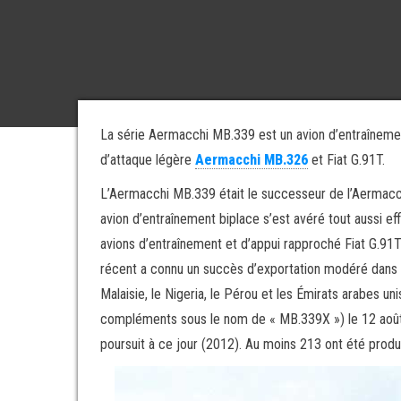
La série Aermacchi MB.339 est un avion d’entraînemen
d’attaque légère
Aermacchi MB.326
et Fiat G.91T.
L’Aermacchi MB.339 était le successeur de l’Aermacch
avion d’entraînement biplace s’est avéré tout aussi ef
avions d’entraînement et d’appui rapproché Fiat G.91T
récent a connu un succès d’exportation modéré dans le mo
Malaisie, le Nigeria, le Pérou et les Émirats arabes u
compléments sous le nom de « MB.339X ») le 12 août 1
poursuit à ce jour (2012). Au moins 213 ont été produi