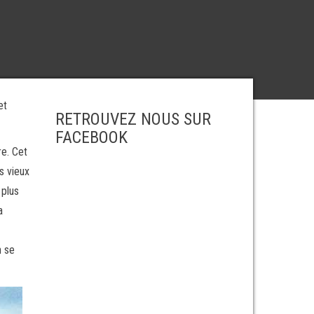
et
RETROUVEZ NOUS SUR
FACEBOOK
re. Cet
s vieux
 plus
a
n se