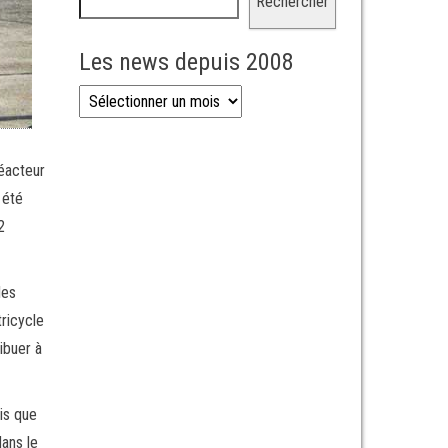
Rechercher
Les news depuis 2008
Les news depuis 2008
réacteur
 été
2
les
tricycle
ibuer à
is que
ans le