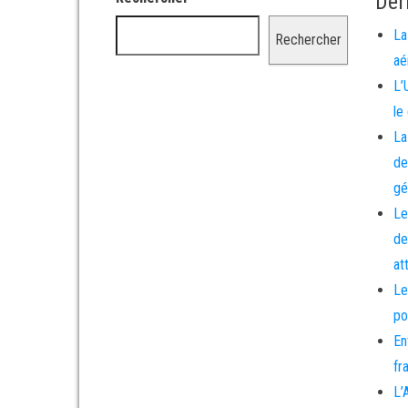
Der
La
Rechercher
aé
L’
le
La
de
gé
Le
de
at
Le
po
En
fr
L’