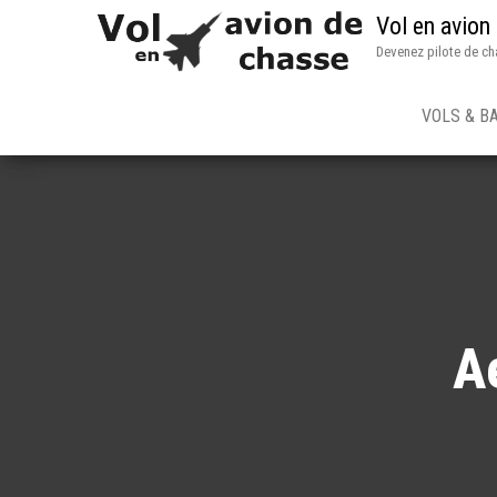
Vol en avion
Devenez pilote de ch
VOLS & B
A