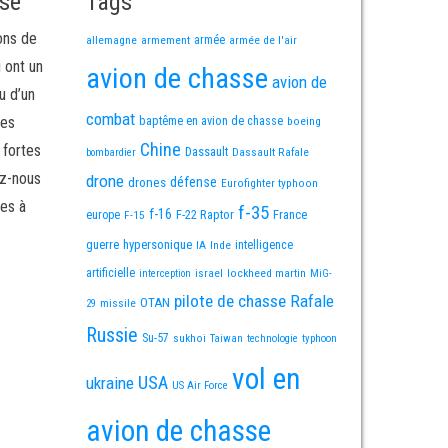
sse
Tags
ons de
allemagne
armement
armée
armée de l'air
i ont un
avion de chasse
avion de
u d’un
combat
mes
baptême en avion de chasse
boeing
Chine
 fortes
Dassault
Dassault Rafale
bombardier
ez-nous
drone
défense
drones
Eurofighter typhoon
es à
f-35
f-16
F-22 Raptor
France
europe
F-15
guerre
hypersonique
IA
Inde
intelligence
artificielle
israel
lockheed martin
interception
MiG-
pilote de chasse
Rafale
OTAN
missile
29
Russie
Su-57
sukhoi
Taiwan
technologie
typhoon
vol en
USA
ukraine
US Air Force
avion de chasse