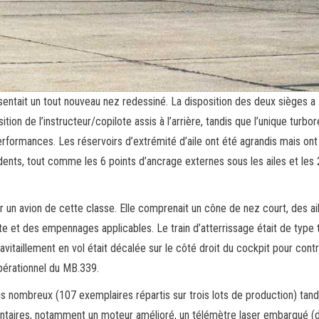
entait un tout nouveau nez redessiné. La disposition des deux sièges a
tion de l’instructeur/copilote assis à l’arrière, tandis que l’unique turbo
rformances. Les réservoirs d’extrémité d’aile ont été agrandis mais ont
ts, tout comme les 6 points d’ancrage externes sous les ailes et les 
r un avion de cette classe. Elle comprenait un cône de nez court, des ai
tte et des empennages applicables. Le train d’atterrissage était de type 
avitaillement en vol était décalée sur le côté droit du cockpit pour contr
pérationnel du MB.339.
s nombreux (107 exemplaires répartis sur trois lots de production) tand
entaires, notamment un moteur amélioré, un télémètre laser embarqué (d