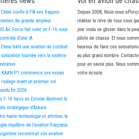
nières news
Vol en avion de cha
 Chine confie à l’IA ses frappes
Depuis 2008, Nous nous efforç
riennes de grande ampleur
réaliser le rêve de tous ceux qu
US Air Force fait voler un F-16 sous
jour voulu se glisser dans la pea
 contrôle d’une IA
pilote de chasse. Et nous som
 Chine bâtit une aviation de combat
heureux de faire ces sensations
 saturation tournée vers la sixième
au plus grand nombre. Contact
nération
pour en savoir plus. Nous somm
 KAAN P1 commence ses essais
votre écoute.
 roulage avant un premier vol
tendu fin 2026
s F-16 turcs en Estonie illustrent le
ids stratégique d’Ankara
tre haute technologie et attrition, le
agile équilibre de l’aviation française
Argentine reconstruit son aviation