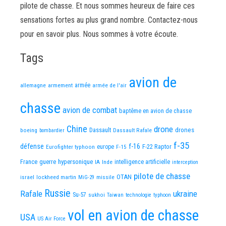
pilote de chasse. Et nous sommes heureux de faire ces
sensations fortes au plus grand nombre. Contactez-nous
pour en savoir plus. Nous sommes à votre écoute.
Tags
avion de
allemagne
armement
armée
armée de l'air
chasse
avion de combat
baptême en avion de chasse
Chine
drone
Dassault
drones
boeing
Dassault Rafale
bombardier
f-35
défense
f-16
F-22 Raptor
Eurofighter typhoon
europe
F-15
France
guerre
hypersonique
IA
Inde
intelligence artificielle
interception
pilote de chasse
OTAN
israel
lockheed martin
missile
MiG-29
Russie
Rafale
ukraine
Su-57
sukhoi
Taiwan
technologie
typhoon
vol en avion de chasse
USA
US Air Force