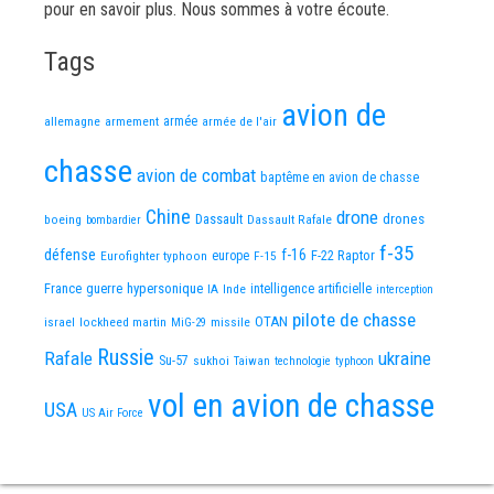
pour en savoir plus. Nous sommes à votre écoute.
Tags
avion de
allemagne
armement
armée
armée de l'air
chasse
avion de combat
baptême en avion de chasse
Chine
drone
Dassault
drones
boeing
Dassault Rafale
bombardier
f-35
défense
f-16
F-22 Raptor
Eurofighter typhoon
europe
F-15
France
guerre
hypersonique
IA
Inde
intelligence artificielle
interception
pilote de chasse
OTAN
israel
lockheed martin
missile
MiG-29
Russie
Rafale
ukraine
Su-57
sukhoi
Taiwan
technologie
typhoon
vol en avion de chasse
USA
US Air Force