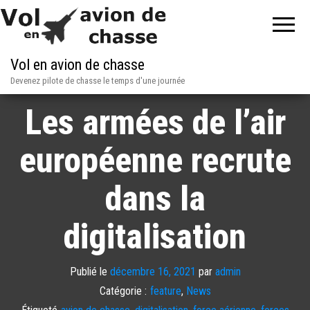
Vol en avion de chasse
Devenez pilote de chasse le temps d'une journée
Les armées de l’air
européenne recrute
dans la
digitalisation
Publié le
décembre 16, 2021
par
admin
Catégorie :
feature
,
News
Étiqueté
avion de chasse
,
digitalisation
,
force aérienne
,
forces