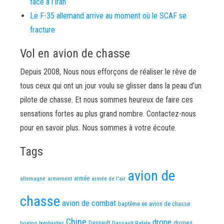
face à l’Iran
Le F-35 allemand arrive au moment où le SCAF se
fracture
Vol en avion de chasse
Depuis 2008, Nous nous efforçons de réaliser le rêve de
tous ceux qui ont un jour voulu se glisser dans la peau d’un
pilote de chasse. Et nous sommes heureux de faire ces
sensations fortes au plus grand nombre. Contactez-nous
pour en savoir plus. Nous sommes à votre écoute.
Tags
avion de
allemagne
armement
armée
armée de l'air
chasse
avion de combat
baptême en avion de chasse
Chine
drone
Dassault
drones
boeing
Dassault Rafale
bombardier