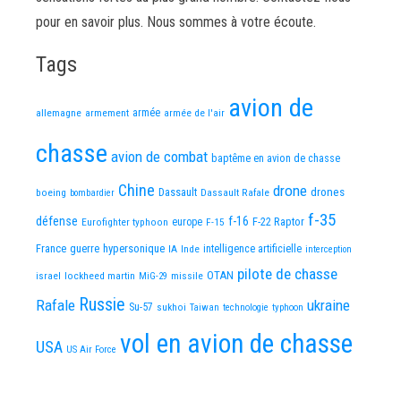
pour en savoir plus. Nous sommes à votre écoute.
Tags
avion de
allemagne
armement
armée
armée de l'air
chasse
avion de combat
baptême en avion de chasse
Chine
drone
Dassault
drones
boeing
Dassault Rafale
bombardier
f-35
défense
f-16
F-22 Raptor
Eurofighter typhoon
europe
F-15
France
guerre
hypersonique
IA
Inde
intelligence artificielle
interception
pilote de chasse
OTAN
israel
lockheed martin
missile
MiG-29
Russie
Rafale
ukraine
Su-57
sukhoi
Taiwan
technologie
typhoon
vol en avion de chasse
USA
US Air Force