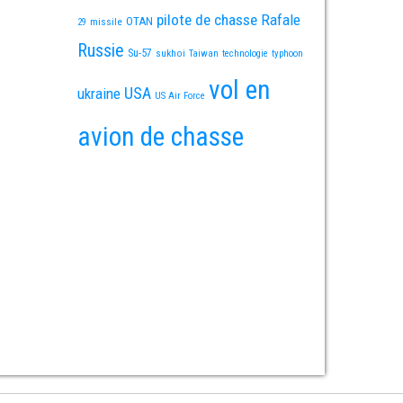
pilote de chasse
Rafale
OTAN
missile
29
Russie
Su-57
sukhoi
Taiwan
technologie
typhoon
vol en
USA
ukraine
US Air Force
avion de chasse