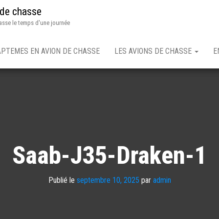
 de chasse
asse le temps d'une journée
APTEMES EN AVION DE CHASSE
LES AVIONS DE CHASSE
E
Saab-J35-Draken-1
Publié le
septembre 10, 2025
par
admin