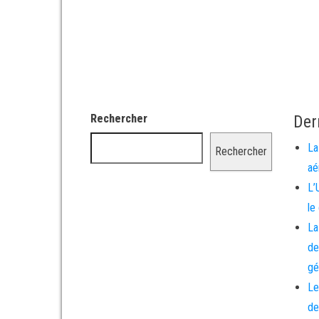
Rechercher
Der
La
Rechercher
aé
L’
le
La
de
gé
Le
de