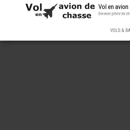
Vol en avion
Devenez pilote de ch
VOLS & B