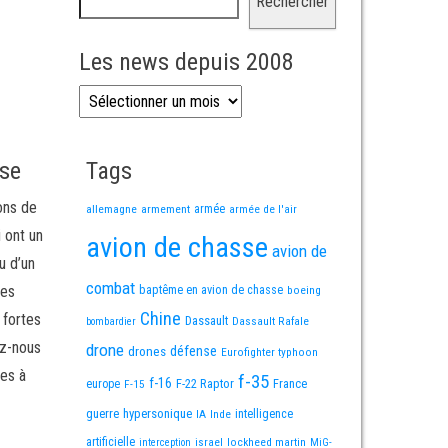
Rechercher
Les news depuis 2008
Les news depuis 2008
sse
Tags
ons de
allemagne
armement
armée
armée de l'air
i ont un
avion de chasse
avion de
u d’un
combat
mes
baptême en avion de chasse
boeing
Chine
 fortes
Dassault
Dassault Rafale
bombardier
ez-nous
drone
défense
drones
Eurofighter typhoon
es à
f-35
f-16
F-22 Raptor
France
europe
F-15
guerre
hypersonique
IA
Inde
intelligence
artificielle
israel
lockheed martin
interception
MiG-