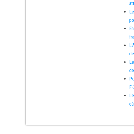
at
Le
po
En
fr
L’
de
Le
de
Po
F-
Le
où