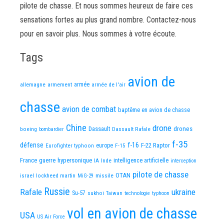
pilote de chasse. Et nous sommes heureux de faire ces
sensations fortes au plus grand nombre. Contactez-nous
pour en savoir plus. Nous sommes à votre écoute.
Tags
avion de
allemagne
armement
armée
armée de l'air
chasse
avion de combat
baptême en avion de chasse
Chine
drone
Dassault
drones
boeing
Dassault Rafale
bombardier
f-35
défense
f-16
F-22 Raptor
Eurofighter typhoon
europe
F-15
France
guerre
hypersonique
IA
Inde
intelligence artificielle
interception
pilote de chasse
OTAN
israel
lockheed martin
missile
MiG-29
Russie
Rafale
ukraine
Su-57
sukhoi
Taiwan
technologie
typhoon
vol en avion de chasse
USA
US Air Force