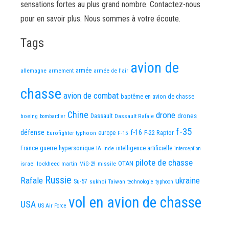
sensations fortes au plus grand nombre. Contactez-nous
pour en savoir plus. Nous sommes à votre écoute.
Tags
avion de
allemagne
armement
armée
armée de l'air
chasse
avion de combat
baptême en avion de chasse
Chine
drone
Dassault
drones
boeing
Dassault Rafale
bombardier
f-35
défense
f-16
F-22 Raptor
Eurofighter typhoon
europe
F-15
France
guerre
hypersonique
IA
Inde
intelligence artificielle
interception
pilote de chasse
OTAN
israel
lockheed martin
missile
MiG-29
Russie
Rafale
ukraine
Su-57
sukhoi
Taiwan
technologie
typhoon
vol en avion de chasse
USA
US Air Force