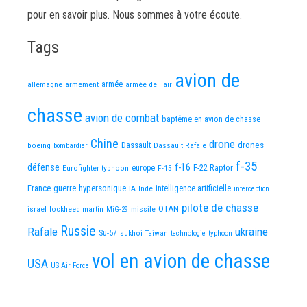
pour en savoir plus. Nous sommes à votre écoute.
Tags
avion de
allemagne
armement
armée
armée de l'air
chasse
avion de combat
baptême en avion de chasse
Chine
drone
Dassault
drones
boeing
Dassault Rafale
bombardier
f-35
défense
f-16
F-22 Raptor
Eurofighter typhoon
europe
F-15
France
guerre
hypersonique
IA
Inde
intelligence artificielle
interception
pilote de chasse
OTAN
israel
lockheed martin
missile
MiG-29
Russie
Rafale
ukraine
Su-57
sukhoi
Taiwan
technologie
typhoon
vol en avion de chasse
USA
US Air Force