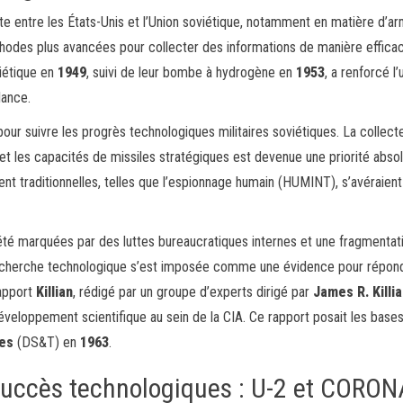
nte entre les États-Unis et l’Union soviétique, notamment en matière d’
thodes plus avancées pour collecter des informations de manière effica
iétique en
1949
, suivi de leur bombe à hydrogène en
1953
, a renforcé l
lance.
our suivre les progrès technologiques militaires soviétiques. La collect
et les capacités de missiles stratégiques est devenue une priorité abso
 traditionnelles, telles que l’espionnage humain (HUMINT), s’avéraient
 été marquées par des luttes bureaucratiques internes et une fragmentat
a recherche technologique s’est imposée comme une évidence pour répon
rapport
Killian
, rédigé par un groupe d’experts dirigé par
James R. Killi
développement scientifique au sein de la CIA. Ce rapport posait les bases
ies
(DS&T) en
1963
.
succès technologiques : U-2 et CORON