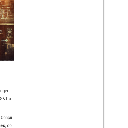
riger
 DS&T a
. Conçu
res
, ce