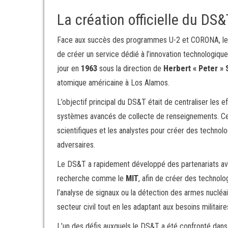
La création officielle du DS
Face aux succès des programmes U-2 et CORONA, le d
de créer un service dédié à l’innovation technologique.
jour en
1963
sous la direction de
Herbert « Peter » 
atomique américaine à Los Alamos.
L’objectif principal du DS&T était de centraliser les 
systèmes avancés de collecte de renseignements. Cett
scientifiques et les analystes pour créer des technolog
adversaires.
Le DS&T a rapidement développé des partenariats a
recherche comme le
MIT
, afin de créer des technol
l’analyse de signaux ou la détection des armes nucléa
secteur civil tout en les adaptant aux besoins militai
L’un des défis auxquels le DS&T a été confronté dans