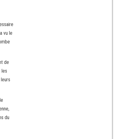
cessaire
 vu le
 bombe
nt de
 les
 leurs
de
enne,
ns du