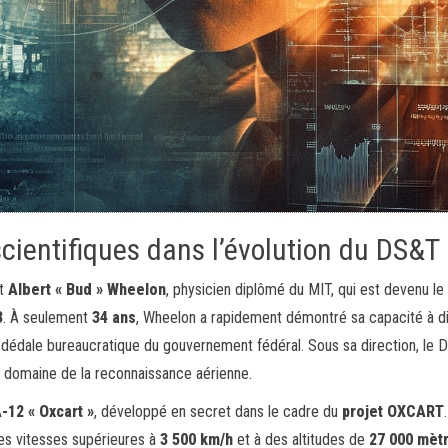
scientifiques dans l’évolution du DS&T
ut
Albert « Bud » Wheelon
, physicien diplômé du MIT, qui est devenu le
3
. À seulement
34 ans
, Wheelon a rapidement démontré sa capacité à di
le dédale bureaucratique du gouvernement fédéral. Sous sa direction, le
 domaine de la reconnaissance aérienne.
-12 « Oxcart »
, développé en secret dans le cadre du
projet OXCART
es vitesses supérieures à
3 500 km/h
et à des altitudes de
27 000 mèt