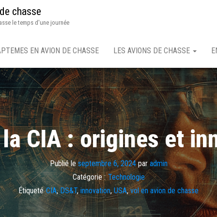
 de chasse
asse le temps d'une journée
APTEMES EN AVION DE CHASSE
LES AVIONS DE CHASSE
E
 la CIA : origines et i
Publié le
septembre 6, 2024
par
admin
Catégorie :
Technologie
Étiqueté
CIA
,
DS&T
,
innovation
,
USA
,
vol en avion de chasse