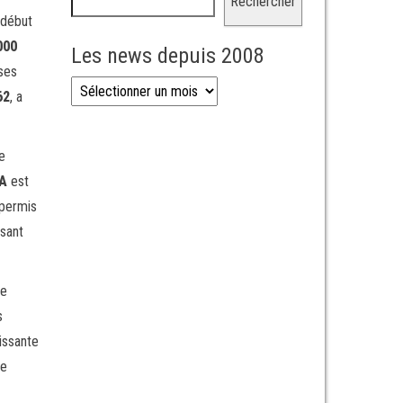
Rechercher
 début
000
Les news depuis 2008
nses
Les news depuis 2008
62
, a
e
A
est
 permis
ssant
ne
s
oissante
ce