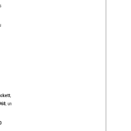
s
.
u
ckett
,
968
, un
0