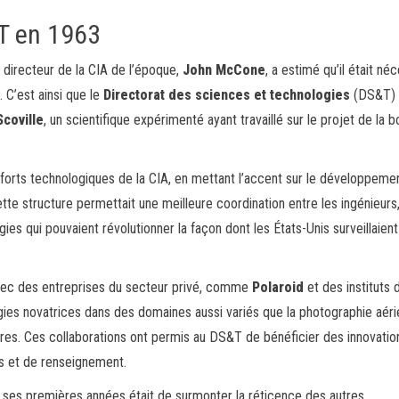
&T en 1963
irecteur de la CIA de l’époque,
John McCone
, a estimé qu’il était né
 C’est ainsi que le
Directorat des sciences et technologies
(DS&T) a
Scoville
, un scientifique expérimenté ayant travaillé sur le projet de la
efforts technologiques de la CIA, en mettant l’accent sur le développeme
e structure permettait une meilleure coordination entre les ingénieurs,
ies qui pouvaient révolutionner la façon dont les États-Unis surveillaient
vec des entreprises du secteur privé, comme
Polaroid
et des instituts 
ogies novatrices dans des domaines aussi variés que la photographie aéri
ires. Ces collaborations ont permis au DS&T de bénéficier des innovatio
res et de renseignement.
 ses premières années était de surmonter la réticence des autres