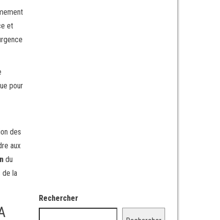
armement
ce et
’urgence
e
lue pour
ion des
dre aux
an
du
 de la
Rechercher
A