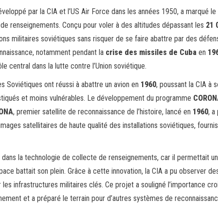
développé par la CIA et l’US Air Force dans les années 1950, a marqué le
e de renseignements. Conçu pour voler à des altitudes dépassant les
21 
ions militaires soviétiques sans risquer de se faire abattre par des défe
onnaissance, notamment pendant la
crise des missiles de Cuba
en
19
le central dans la lutte contre l’Union soviétique.
es Soviétiques ont réussi à abattre un avion en
1960
, poussant la CIA à s
histiqués et moins vulnérables. Le développement du programme
CORON
ONA
, premier satellite de reconnaissance de l’histoire, lancé en
1960
, a
ages satellitaires de haute qualité des installations soviétiques, fourni
ns la technologie de collecte de renseignements, car il permettait u
pace battait son plein. Grâce à cette innovation, la CIA a pu observer de
r les infrastructures militaires clés. Ce projet a souligné l’importance cr
gnement et a préparé le terrain pour d’autres systèmes de reconnaissan